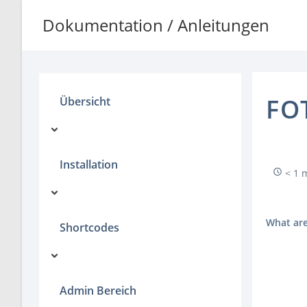
Zum
Dokumentation / Anleitungen
Inhalt
springen
FO
Übersicht
Installation
< 1 
What are
Shortcodes
Admin Bereich